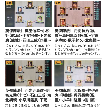
知力
知力
英傑陣法| 真田信幸-小松
英傑陣法| 丹羽長秀(風
姫(航海)-甲斐宗運-下間頼
雲)-真田昌幸(吸血)-宇喜
廉(籠城)-石田三成(西軍)-
多直家-尼子経久-北条綱成
北条綱成(籠城)
(籠城)-小早川隆景
じゃむさん 転載のご許可ありが
じゃむさん 転載のご許可ありが
とうございますm(_ _)m転載じゃ
とうございますm(_ _)m転載じゃ
む＆がちゃのYoutubeチャンネル
む＆がちゃのYoutubeチャンネル
知力
知力
英傑陣法| 西光寺真敬-明
英傑陣法| 大祝鶴-井伊直
智光秀(十七)-石田三成-海
虎-甲斐姫-丹羽長秀(風
北綱親-小早川隆景-下間頼
雲)-小早川隆景-細川藤孝
廉(籠城)
(立役)
私もうるうる😭してしまう無課
じゃむさん 転載のご許可ありが