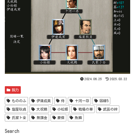
2024.06.25
2025.03.22
腕力
もののふ
伊達成美
侍
十河一存
因縁5
塩屋秋貞
大祝鶴
小松姫
戦場の華
武芸の絆
氏家ト全
無課金
豪傑
魚鱗
Search