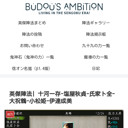
英傑陣法まとめ
陣法ギャラリー
陣法の投稿
陣法掲示板
お問い合わせ
九十九の力一覧
鬼神石（鬼神の力）一覧
魔導の力一覧
信オン名鑑（β1.4版）
日記
英傑陣法| 十河一存-塩屋秋貞-氏家ト全-
大祝鶴-小松姫-伊達成美
腕力