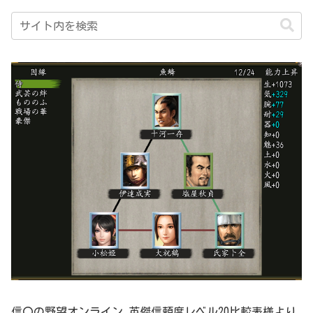
信〇の野望オンライン 英傑信頼度レベル20比較表様より