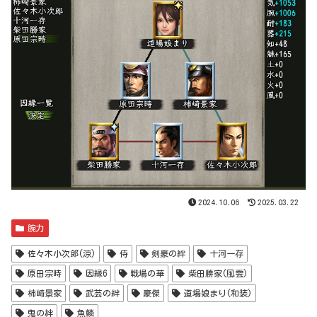
2024.10.06
2025.03.22
腕力
佐々木小次郎(涼)
侍
剣豪の絆
十河一存
原田宗時
因縁6
戦場の華
柴田勝家(風雲)
柿崎景家
武芸の絆
豪傑
道場娘まり(和装)
鬼の絆
魚鱗