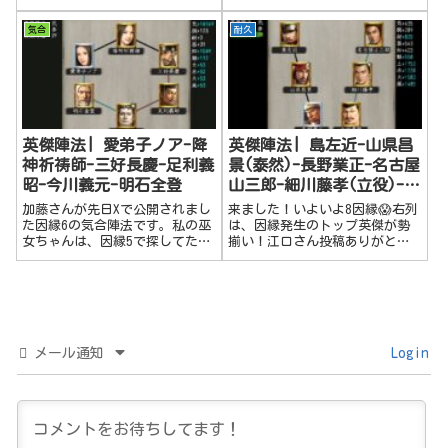
して。で、入手後にさくっと更
ないねぇ～と噂されてまして。
新してしまいました！綱成は0凸
今回は念願の籠城セットの耐久
気合
耐久
業正は2凸、家康は3凸でこのス
陣法。掲載できる事とても嬉し
ペック♪武士向けの陣法を探し
く。大変光栄です！↓陣法の詳
てます！おすすめあれば教えて
細についてはこちらのすんごい
ください！...
ブログをご参考...
英傑陣法| 愛弟子ノア-降
英傑陣法| 島左近-山県昌
神祈祷師-三好長慶-足利義
景(泰然)-長野業正-名古屋
昭-今川義元-明石全登
山三郎-細川藤孝(立役)-大
内義隆
加藤さんが先日Xで公開されまし
来ました！いよいよ8因縁😱右列
た因縁6の気合陣法です。私の巫
は、因縁発生のトップ英傑が勢
女ちゃんは、因縁5で探してたの
揃い！江口さん投稿ありがとう
ですが、しれ～っとかっこよく
ございます！！！！「英傑陣
加藤さんがシェア。さすがです
法」はサークル陣（魚鱗、方
💝加藤さん、転載の許可を頂き
円）だけではない、を前提に可
ありがとうございます！！れあ
能性を探っていましたが、鶴翼
さん、闇之さんがフォローコメ
でもここまでやれました。八因
ントをされ...
縁陣です。一応、私...
メール通知
Login