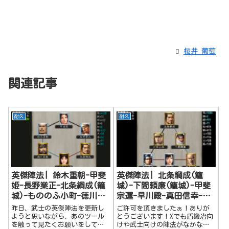
桜井 葡萄
関連記事
耐久
耐久
英傑陣法| 鈴木重朝-甲斐
英傑陣法| 北条綱成(籠
姫-長野業正-北条綱成(籠
城)-下間頼廉(籠城)-甲斐
城)-もののふ小町-徳川家
宗運-早川殿-真田信幸-石
康
田三成
昨日、武士の英傑陣法を更新し
ご許可を頂きましたぁ！ありが
ようと思いながら、あのツール
とうございます！Xでも盾鍛冶向
を触って見たくお願いをしてま
けや武士向けの陣法がなかなか