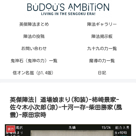
英傑陣法まとめ
陣法ギャラリー
陣法の投稿
陣法掲示板
お問い合わせ
九十九の力一覧
鬼神石（鬼神の力）一覧
魔導の力一覧
信オン名鑑（β1.4版）
日記
英傑陣法| 道場娘まり(和装)-柿崎景家-
佐々木小次郎(涼)-十河一存-柴田勝家(風
雲)-原田宗時
腕力