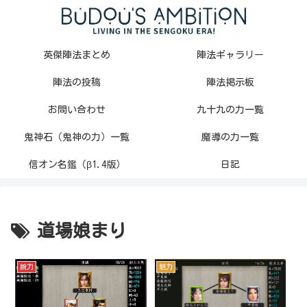
英傑陣法まとめ
陣法ギャラリー
陣法の投稿
陣法掲示板
お問い合わせ
九十九の力一覧
鬼神石（鬼神の力）一覧
魔導の力一覧
信オン名鑑（β1.4版）
日記
道場娘まり
腕力
魅力