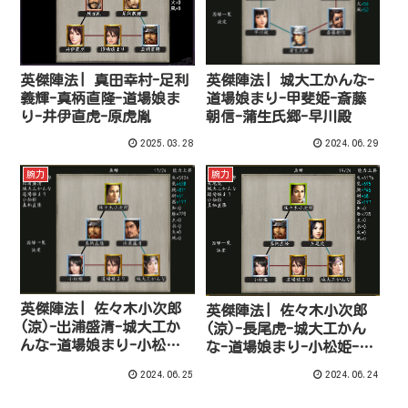
英傑陣法| 城大工かんな-
英傑陣法| 真田幸村-足利
道場娘まり-甲斐姫-斎藤
義輝-真柄直隆-道場娘ま
朝信-蒲生氏郷-早川殿
り-井伊直虎-原虎胤
2025.03.28
2024.06.29
腕力
腕力
英傑陣法| 佐々木小次郎
英傑陣法| 佐々木小次郎
(涼)-出浦盛清-城大工か
(涼)-長尾虎-城大工かん
んな-道場娘まり-小松姫-
な-道場娘まり-小松姫-真
真柄直隆
柄直隆
2024.06.25
2024.06.24