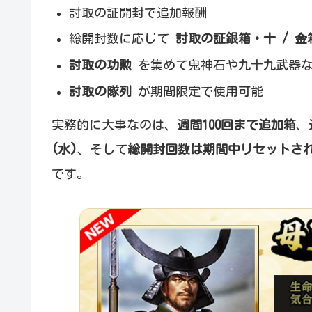
討取の証開封で追加報酬
総開封数に応じて
討取の証銀箱・十 / 金
討取の功勲
を集めて鬼神石や九十九武器
討取の隊列
が期間限定で使用可能
実務的に大事なのは、
週間100回まで追加箱
、
(水)
、そして
総開封回数は期間中リセットさ
です。