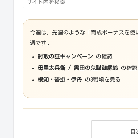
今週は、先週のような「育成ボーナスを使
週
です。
討取の証キャンペーン
の確認
母里太兵衛 / 黒田の鬼謀御縁鈴
の確認
根知・沓掛・伊丹
の3戦場を見る
目