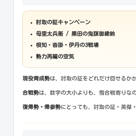
討取の証キャンペーン
母里太兵衛 / 黒田の鬼謀御縁鈴
根知・沓掛・伊丹の3戦場
勢力再編の空気
現役育成勢
は、討取の証をどれだけ回せるか
合戦勢
は、数字の大小よりも、雪合戦寄りな
復帰勢・帰参勢
にとっても、討取の証・英傑