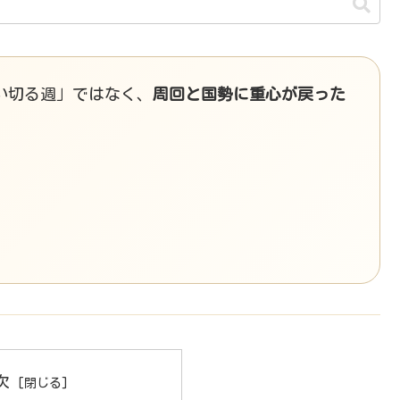
い切る週」ではなく、
周回と国勢に重心が戻った
次