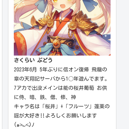
さくらい ぶどう
2023年6月 5年ぶりに信オン復帰 飛龍の
章の天翔記サーバから1◯年遊んでます。
7アカで出没メインは能の桜井葡萄 お供
に侍、暗、鉄、僧、修、神
キャラ名は「桜井」+「フルーツ」蓬莱の
謡が大好き‼️よろしくお願いします
(๑˃̵ᴗ˂̵)ﾉ