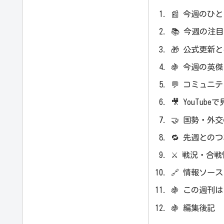
📰 今週のひ
📚 今週の注
🎁 公式更新
🍇 今週の英
💬 コミュニ
🎥 YouTub
🤝 国勢・外
🔁 先週との
⚔️ 戦況・合
🔗 情報ソース
🍇 この週刊
🍇 編集後記