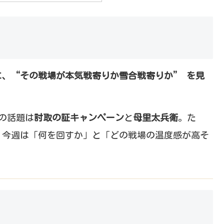
に、“その戦場が本気戦寄りか雪合戦寄りか” を見
表の話題は
討取の証キャンペーン
と
母里太兵衛
。た
。今週は「何を回すか」と「どの戦場の温度感が高そ