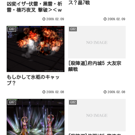
ス？晶7戦
凶変イザ-伏雷・黒雷・析
雷・機巧夜叉 撃破＞＜ｗ
2009.02.09
2009.02.09
日記
日記
[殺陣道]府内城5 大友宗
麟戦
もしかして氷柩のキャッ
プ？
2009.02.08
2009.02.08
日記
日記