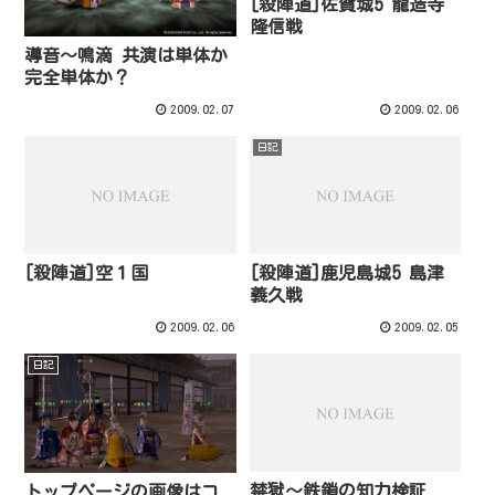
[殺陣道]佐賀城5 龍造寺
隆信戦
導音～鳴滴 共演は単体か
完全単体か？
2009.02.07
2009.02.06
日記
[殺陣道]空１国
[殺陣道]鹿児島城5 島津
義久戦
2009.02.06
2009.02.05
日記
禁獄～鉄鎖の知力検証
トップページの画像はコ