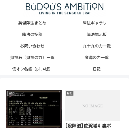
英傑陣法まとめ
陣法ギャラリー
陣法の投稿
陣法掲示板
お問い合わせ
九十九の力一覧
鬼神石（鬼神の力）一覧
魔導の力一覧
信オン名鑑（β1.4版）
日記
日記
日記
[殺陣道]佐賀城4 裏ボ