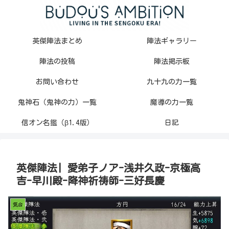
英傑陣法まとめ
陣法ギャラリー
陣法の投稿
陣法掲示板
お問い合わせ
九十九の力一覧
鬼神石（鬼神の力）一覧
魔導の力一覧
信オン名鑑（β1.4版）
日記
英傑陣法| 愛弟子ノア-浅井久政-京極高
吉-早川殿-降神祈祷師-三好長慶
気合