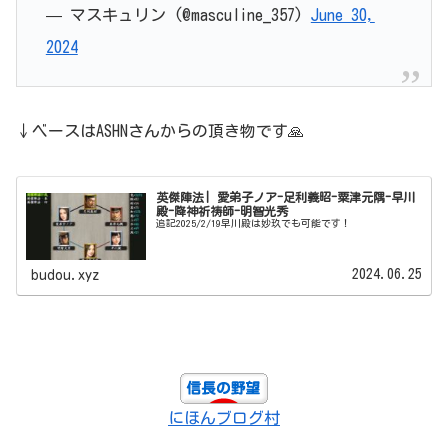
— マスキュリン (@masculine_357)
June 30,
2024
↓ベースはASHNさんからの頂き物です🙏
英傑陣法| 愛弟子ノア-足利義昭-粟津元隅-早川
殿-降神祈祷師-明智光秀
追記2025/2/19早川殿は妙玖でも可能です！
2024.06.25
budou.xyz
にほんブログ村