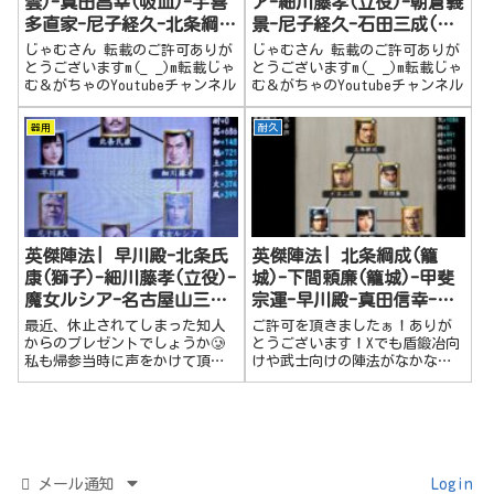
雲)-真田昌幸(吸血)-宇喜
ア-細川藤孝(立役)-朝倉義
多直家-尼子経久-北条綱成
景-尼子経久-石田三成(西
(籠城)-小早川隆景
軍)
じゃむさん 転載のご許可ありが
じゃむさん 転載のご許可ありが
とうございますm(_ _)m転載じゃ
とうございますm(_ _)m転載じゃ
む＆がちゃのYoutubeチャンネル
む＆がちゃのYoutubeチャンネル
器用
耐久
英傑陣法| 早川殿-北条氏
英傑陣法| 北条綱成(籠
康(獅子)-細川藤孝(立役)-
城)-下間頼廉(籠城)-甲斐
魔女ルシア-名古屋山三郎-
宗運-早川殿-真田信幸-石
尼子経久
田三成
最近、休止されてしまった知人
ご許可を頂きましたぁ！ありが
からのプレゼントでしょうか🥲
とうございます！Xでも盾鍛冶向
私も帰参当時に声をかけて頂
けや武士向けの陣法がなかなか
き、「いずれ装備が必要になっ
ないねぇ～と噂されてまして。
たら作るから何が欲しいか教え
今回は念願の籠城セットの耐久
てね！」と励まして頂きまし
陣法。掲載できる事とても嬉し
た。結局、生産はお願いはしな
く。大変光栄です！↓陣法の詳
いまま。で、ですが、素晴らし
細についてはこちらのすんごい
い大業物⭐️の陣法を...
ブログをご参考...
メール通知
Login