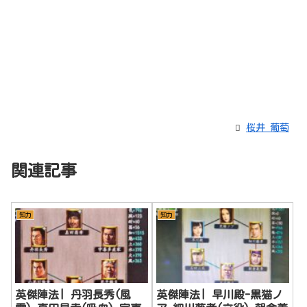
桜井 葡萄
関連記事
知力
知力
英傑陣法| 丹羽長秀(風
英傑陣法| 早川殿-黒猫ノ