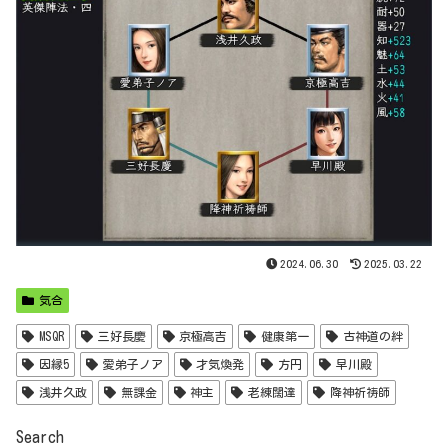
2024.06.30
2025.03.22
気合
MSQR
三好長慶
京極高吉
健康第一
古神道の絆
因縁5
愛弟子ノア
才気煥発
方円
早川殿
浅井久政
無課金
神主
老練闊達
降神祈祷師
Search