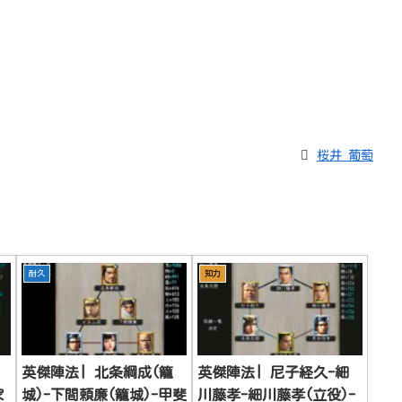
桜井 葡萄
耐久
知力
英傑陣法| 北条綱成(籠
英傑陣法| 尼子経久-細
家
城)-下間頼廉(籠城)-甲斐
川藤孝-細川藤孝(立役)-