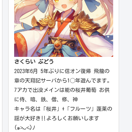
さくらい ぶどう
2023年6月 5年ぶりに信オン復帰 飛龍の
章の天翔記サーバから1◯年遊んでます。
7アカで出没メインは能の桜井葡萄 お供
に侍、暗、鉄、僧、修、神
キャラ名は「桜井」+「フルーツ」蓬莱の
謡が大好き‼️よろしくお願いします
(๑˃̵ᴗ˂̵)ﾉ