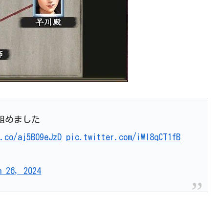
組めました
t.co/aj5BO9eJzD
pic.twitter.com/iWI8qCT1fB
h 26, 2024