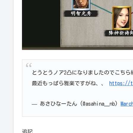
とうとうノア2凸になりましたのでこちら
最近もっぱら雅楽ですがね、、
https://
— あさひなーたん (@asahina__nb)
Marc
追記