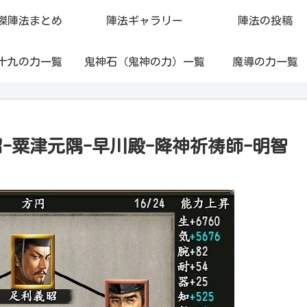
傑陣法まとめ
陣法ギャラリー
陣法の投稿
十九の力一覧
鬼神石（鬼神の力）一覧
魔導の力一覧
-粟津元隅-早川殿-降神祈祷師-明智