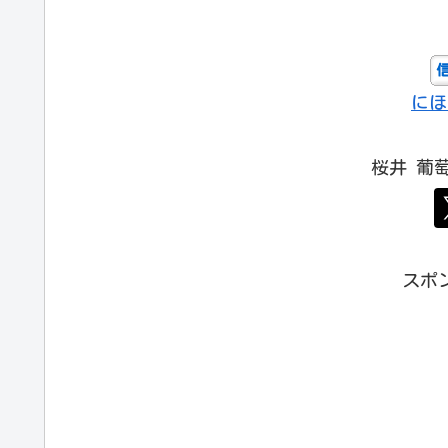
にほ
桜井 葡
スポ