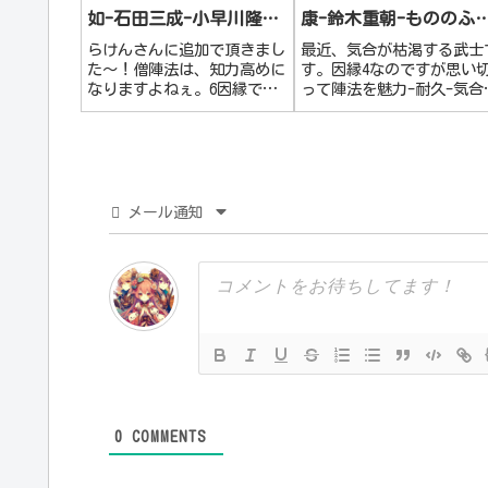
如-石田三成-小早川隆景-
康-鈴木重朝-もののふ
丹羽長秀(風雲)
町
らけんさんに追加で頂きまし
最近、気合が枯渇する武士
た～！僧陣法は、知力高めに
す。因縁4なのですが思い
なりますよねぇ。6因縁で知
って陣法を魅力-耐久-気合
力2000越えはすごい！！！昔
変えてみました👍無課金の
は、うちの葡萄も僧陣法つか
鍛冶さんでも使える陣法で
ってました～😍ありがとうご
ないか？と思ってます。ま
ざいます！！！
た、全員侍なので探訪見聞
もりもりですね😆長寿の森
浄雲は長野業正、真田信幸
メール通知
(泰然)...
0
COMMENTS