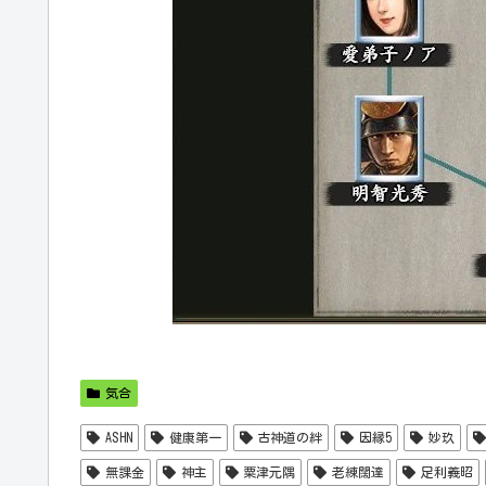
気合
ASHN
健康第一
古神道の絆
因縁5
妙玖
無課金
神主
粟津元隅
老練闊達
足利義昭