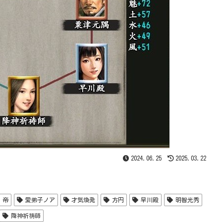
2024.06.25
2025.03.22
帝
愛弟子ノア
才気煥発
方円
早川殿
明智光秀
降神祈祷師