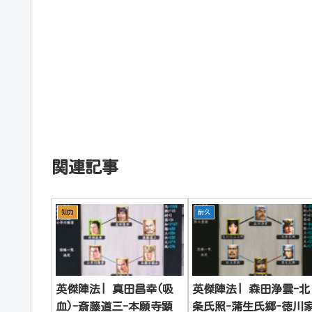
関連記事
知力
耐久
英傑陣法| 真田昌幸(吸
英傑陣法| 森田浄雲-北
血)-斎藤道三-本願寺顕
条氏照-蒲生氏郷-徳川