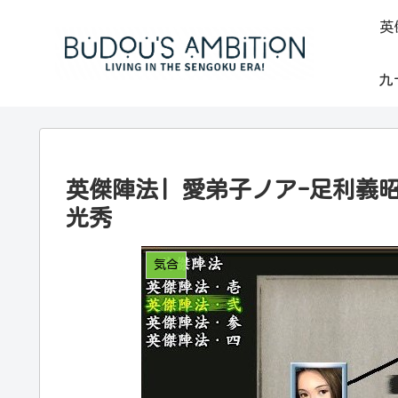
英
九
英傑陣法| 愛弟子ノア-足利義昭
光秀
気合