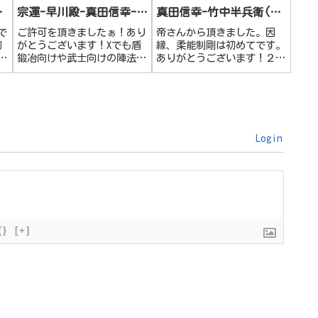
小
宗運-早川殿-真田信幸-石
真田信幸-竹中半兵衛(知
田三成
将)-北条氏照
で
ご許可を頂きましたぁ！あり
帝さんから頂きました。因
切
がとうございます！Xでも盾
縁、柔能制剛は初めてです。
に
鍛冶向けや武士向けの陣法が
ありがとうございます！２凸
盾
なかなかないねぇ～と噂され
の英傑が必要なのと真田信幸
は
てまして。今回は念願の籠城
はLV20まであげなければなら
セットの耐久陣法。掲載でき
ないとアドバイスを頂いてま
録
る事とても嬉しく。大変光栄
す。
田
です！↓陣法の詳細について
はこちらのすんごいブログを
Login
ご参考...
{}
[+]