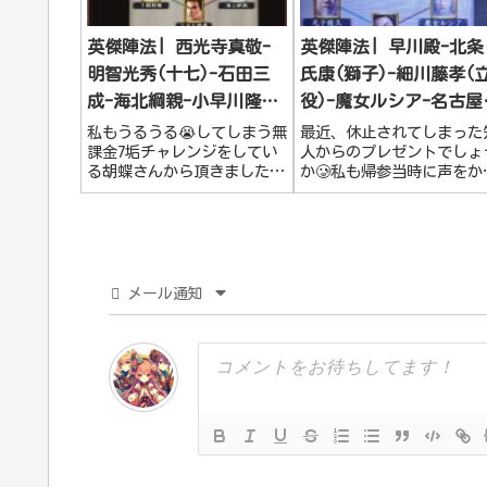
英傑陣法| 西光寺真敬-
英傑陣法| 早川殿-北条
明智光秀(十七)-石田三
氏康(獅子)-細川藤孝(
成-海北綱親-小早川隆景-
役)-魔女ルシア-名古屋
下間頼廉(籠城)
三郎-尼子経久
私もうるうる😭してしまう無
最近、休止されてしまった
課金7垢チャレンジをしてい
人からのプレゼントでしょ
る胡蝶さんから頂きました！
か🥲私も帰参当時に声をか
Youtubeで配信もされてます
て頂き、「いずれ装備が必
ので、是非皆様も御覧くださ
になったら作るから何が欲
いませ～
いか教えてね！」と励まし
頂きました。結局、生産は
願いはしないまま。で、で
が、素晴らしい大業物⭐️の
メール通知
法を...