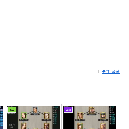
桜井 葡萄
気合
四象