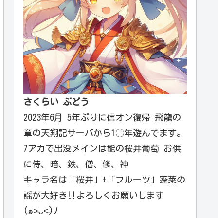
さくらい ぶどう
2023年6月 5年ぶりに信オン復帰 飛龍の
章の天翔記サーバから1◯年遊んでます。
7アカで出没メインは能の桜井葡萄 お供
に侍、暗、鉄、僧、修、神
キャラ名は「桜井」+「フルーツ」蓬莱の
謡が大好き‼️よろしくお願いします
(๑˃̵ᴗ˂̵)ﾉ