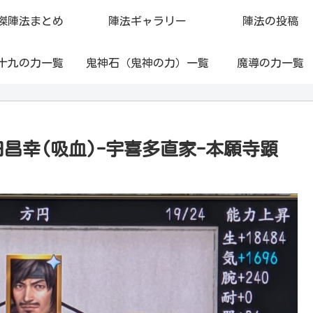
傑陣法まとめ
陣法ギャラリー
陣法の投稿
十九の力一覧
鬼神石（鬼神の力）一覧
魔導の力一覧
田昌幸(吸血)-宇喜多直家-本願寺顕