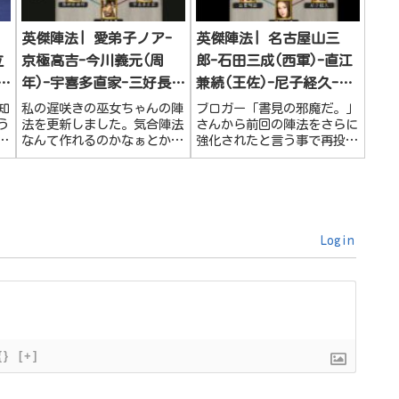
英傑陣法| 愛弟子ノア-
英傑陣法| 名古屋山三
立
京極高吉-今川義元(周
郎-石田三成(西軍)-直江
山
年)-宇喜多直家-三好長
兼続(王佐)-尼子経久-黒
慶-降神祈祷師
猫ノア-出雲阿国(神将)
知
私の遅咲きの巫女ちゃんの陣
ブロガー「書見の邪魔だ。」
う
法を更新しました。気合陣法
さんから前回の陣法をさらに
け
なんて作れるのかなぁとか思
強化されたと言う事で再投稿
要
ってましたが、コツコツログ
を頂きました！2024年11月時
し
インでついに完成です。憧れ
点では最高クラスじゃないで
て
だった古神でも動ける様にな
しょうか😀す、、すご～い💯
お
りました！野心家の絆を入れ
この陣法についてのご説明は
す
て知力と気合をモリモリに😘
以下でご案内されてます。一
陣
読必見です🤗ドタバタさせ
Login
て...
{}
[+]