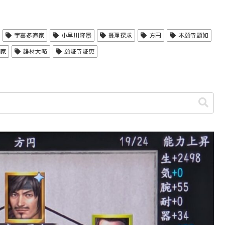
宇喜多直家
小早川隆景
摂理探求
方円
本願寺顕如
家
雄材大略
願証寺証恵