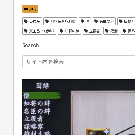
知力
らけん
丹羽長秀(風雲)
僧
名臣の絆
因縁7
真田昌幸(吸血)
知将の絆
立役者
羅憲
謀略
Search