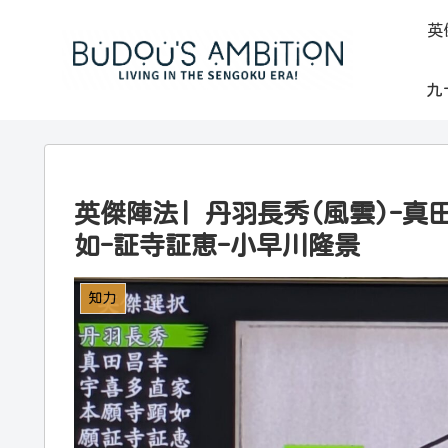
英
九
英傑陣法| 丹羽長秀(風雲)-真
如-証寺証恵-小早川隆景
知力