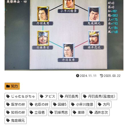
2024.11.11
2025.03.22
知力
じゃむ＆がちゃ
アビス
丹羽長秀
丹羽長秀(風雲児)
医学の絆
名臣の絆
因縁5
小早川隆景
方円
知将の絆
立役者
羽柴秀吉
薬師
酒井忠次
鬼庭綱元