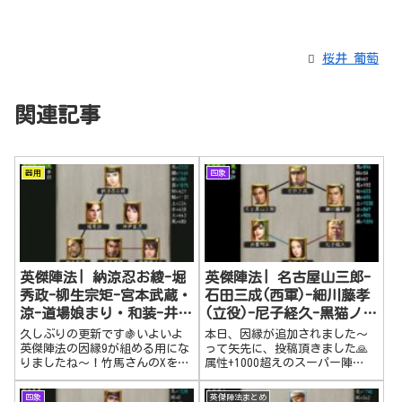
桜井 葡萄
関連記事
器用
四象
英傑陣法| 納涼忍お綾-堀
英傑陣法| 名古屋山三郎-
秀政-柳生宗矩-宮本武蔵・
石田三成(西軍)-細川藤孝
涼-道場娘まり・和装-井伊
(立役)-尼子経久-黒猫ノ
直虎
ア-出雲阿国(神将)
久しぶりの更新です🍇いよいよ
本日、因縁が追加されました～
英傑陣法の因縁9が組める用にな
って矢先に、投稿頂きました🙏
りましたね～！竹馬さんのXを拝
属性+1000超えのスーパー陣
見してたら、因縁9の英傑が公開
法。。さ、、さすがです！も
されてました🤗私が、Xで「誰
う、スーパー陣法タグを作りた
四象
英傑陣法まとめ