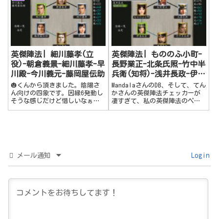
か、組める方いらっしゃいませ
いくらいです😍今日は。四象の
んか？？ SS見てみたいです！」
英傑陣法です。新しい因縁「山
とお願いをしたら知人の匿名希
紫水明」を早速組み込んでみま
望さん...
した。私が高位召...
英傑陣法| 細川藤孝(立
英傑陣法| もののふ小町-
役)-朝倉義景-細川藤孝-早
長野業正-北条氏照-竹中半
川殿-今川義元-藤岡屋伝助
兵衛(知将)-浅井長政-伊達
政宗(北条氏康,織田信長)
🎃くんから頂きました。陰陽さ
MandalaさんのDB、そして、てん
ん向けの四象です。因縁6発動し
かさんの英傑陣法チェッカーが
そうな感じだけど惜しいなぁと
凄すぎて、私の英傑陣法のペー
いう陣法です。今川義元は、陰
ジの更新ほぼ不要に（笑）✨私の
陽道と文化人と交換可能です。
後衛職である、僧・薬師・傾奇
者はこちらの因縁6の陣法を採用
開始！知力・魅力は少し削るけ
ど、生命たっぷりで耐久UP⛑️...
メール通知
Login