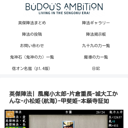
英傑陣法まとめ
陣法ギャラリー
陣法の投稿
陣法掲示板
お問い合わせ
九十九の力一覧
鬼神石（鬼神の力）一覧
魔導の力一覧
信オン名鑑（β1.4版）
日記
英傑陣法| 風魔小太郎-片倉重長-城大工か
んな-小松姫(航海)-甲斐姫-本願寺証如
魅力