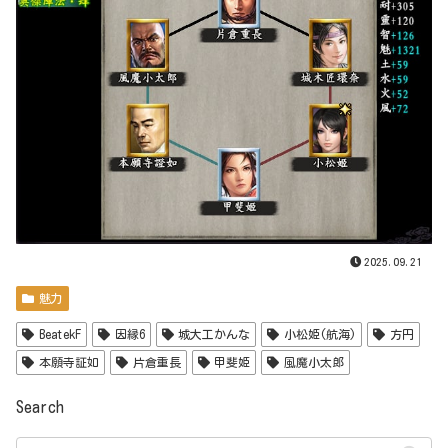
2025.09.21
魅力
BeatekF
因縁6
城大工かんな
小松姫(航海)
方円
本願寺証如
片倉重長
甲斐姫
風魔小太郎
Search