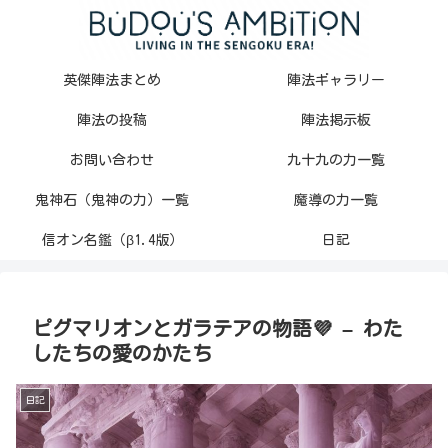
英傑陣法まとめ
陣法ギャラリー
陣法の投稿
陣法掲示板
お問い合わせ
九十九の力一覧
鬼神石（鬼神の力）一覧
魔導の力一覧
信オン名鑑（β1.4版）
日記
ピグマリオンとガラテアの物語💜 – わた
したちの愛のかたち
日記