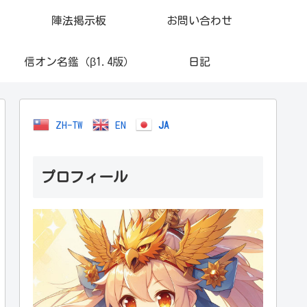
陣法掲示板
お問い合わせ
信オン名鑑（β1.4版）
日記
ZH-TW
EN
JA
プロフィール