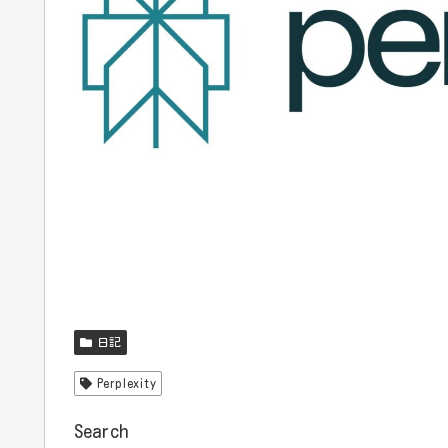
日記
Perplexity
Search