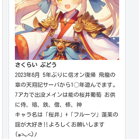
さくらい ぶどう
2023年6月 5年ぶりに信オン復帰 飛龍の
章の天翔記サーバから1◯年遊んでます。
7アカで出没メインは能の桜井葡萄 お供
に侍、暗、鉄、僧、修、神
キャラ名は「桜井」+「フルーツ」蓬莱の
謡が大好き‼️よろしくお願いします
(๑˃̵ᴗ˂̵)ﾉ