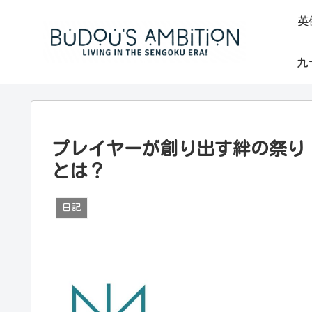
英
九
プレイヤーが創り出す絆の祭り！「
とは？
日記